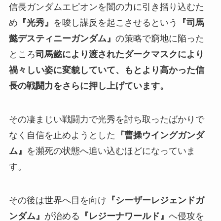
信長ガンダムエピオンを闇の力に引き摺り込むた
め
『光秀』
を唆し謀反を起こさせるという
『司馬
懿デスティニーガンダム』
の策略で窮地に陥った
ところ
司馬懿により渡されたダークマスクにより
禍々しい姿に変貌していて、もとより高かった信
長の戦闘力をさらに押し上げています。
その凄まじい戦闘力で光秀を討ち取ったばかりで
なく自信を止めようとした
『曹操ウイングガンダ
ム』
を瀕死の状態へ追い込むほどになっていま
す。
その後は世界へ目を向け
『シーザーレジェンドガ
ンダム』
が治める
『レジーナワールド』
へ侵攻を