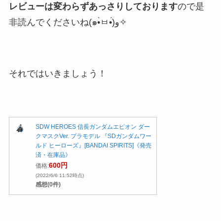
レビューは変わらずあっさりしております
ので是
非読んでくださいね(๑•̀ㅂ•́)و✧
それではいきましょう！
SDW HEROES 信長ガンダムエピオン ダー
クマスクVer. プラモデル 『SDガンダムワー
ルド ヒーローズ』[BANDAI SPIRITS]《発売
済・在庫品》
600円
価格:
(2022/6/6 11:52時点)
感想(0件)