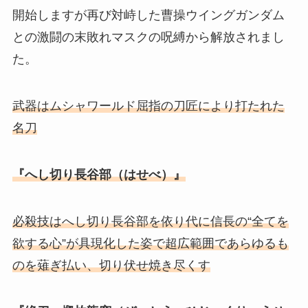
開始しますが再び対峙した曹操ウイングガンダム
との激闘の末敗れマスクの呪縛から解放されまし
た。
武器はムシャワールド屈指の刀匠により打たれた
名刀
『へし切り長谷部（はせべ）』
必殺技はへし切り長谷部を依り代に信長の“全てを
欲する心”が具現化した姿で超広範囲であらゆるも
のを薙ぎ払い、切り伏せ焼き尽くす