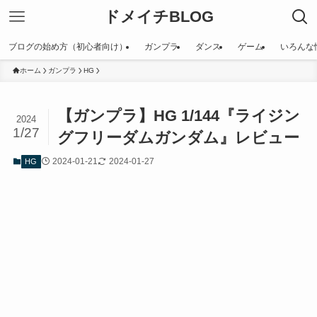
ドメイチBLOG
ブログの始め方（初心者向け）
ガンプラ
ダンス
ゲーム
いろんな
ホーム
ガンプラ
HG
【ガンプラ】HG 1/144『ライジン
2024
1/27
グフリーダムガンダム』レビュー
2024-01-21
2024-01-27
HG